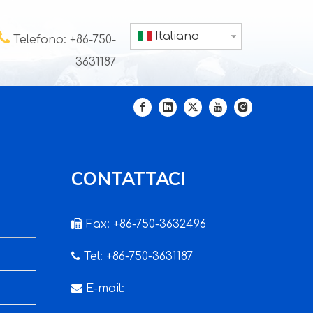

Italiano
Telefono: +86-750-
3631187
CONTATTACI

Fax: +86-750-3632496

Tel: +86-750-3631187

E-mail: