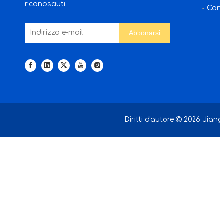
riconosciuti.
Con
Abbonarsi
Diritti d'autore

2026
Jiang