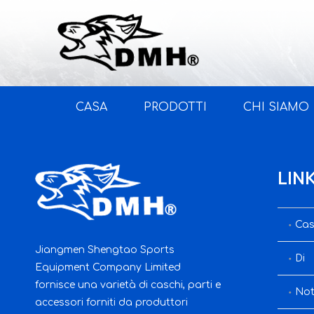
CASA
PRODOTTI
CHI SIAMO
LIN
Ca
Jiangmen Shengtao Sports
Di
Equipment Company Limited
fornisce una varietà di caschi, parti e
Not
accessori forniti da produttori