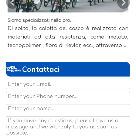
Siamo specializzati nella produzione di tutti i tipi di caschi
Di solito, la calotta del casco è realizzata con
I
materiali ad alta resistenza, come metallo,
r
tecnopolimeri, fibra di Kevlar, ecc., attraverso la
r
sua deformazione per assorbire la maggior
g
parte dell'impatto; il materiale del rivestimento
i
Contattaci
ha la capacità di assorbire il sudore,
p
mantenere il calore e assorbire gli urti. Gli
p
elmetti militari hanno spesso la funzione
t