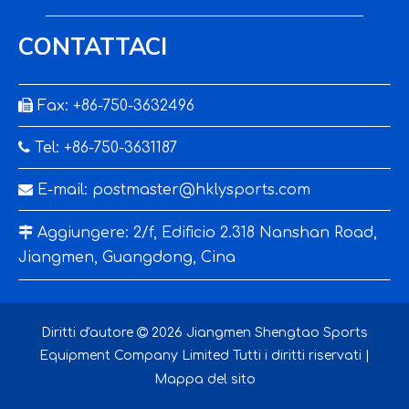
CONTATTACI

Fax: +86-750-3632496

Tel: +86-750-3631187

E-mail:
postmaster@hklysports.com

Aggiungere: 2/f, Edificio 2.318 Nanshan Road,
Jiangmen, Guangdong, Cina
Diritti d'autore

2026
Jiangmen Shengtao Sports
Equipment Company Limited Tutti i diritti riservati |
Mappa del sito