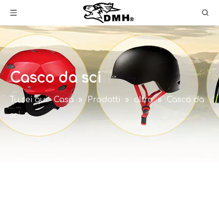
Casco da sci
Tu sei qui:
Casa
»
Prodotti
»
altro
»
Casco da
sci