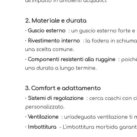
all'impatto in ambienti acquatici. 
2. 
Materiale e durata
· 
Guscio esterno 
 : un guscio esterno forte e
· 
Rivestimento interno 
 : la fodera in schium
una scelta comune. 
· 
Componenti resistenti alla ruggine 
 : poich
una durata a lungo termine. 
3. 
Comfort e adattamento
· 
Sistemi di regolazione 
 : cerca caschi con 
personalizzato. 
· 
Ventilazione 
 : un'adeguata ventilazione ti 
· 
Imbottitura 
 - L'imbottitura morbida garanti