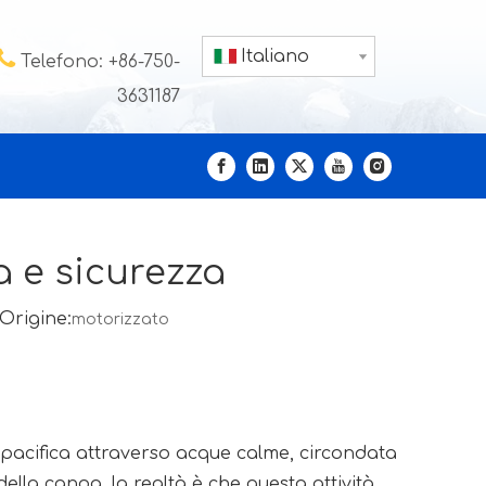

Italiano
Telefono: +86-750-
3631187
a e sicurezza
Origine:
motorizzato
acifica attraverso acque calme, circondata
lla canoa, la realtà è che questa attività