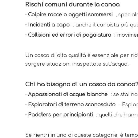
Rischi comuni durante la canoa 
· Colpire rocce o oggetti sommersi 
 , specia
· 
Incidenti a capo 
 : anche il canoista più qua
· 
Collisioni ed errori di pagaiatura 
 : movimen
Un casco di alta qualità è essenziale per ri
sorgere situazioni inaspettate sull'acqua. 
Chi ha bisogno di un casco da canoa?
· 
Appassionati di acque bianche 
 : se stai n
· 
Esploratori di terreno sconosciuto 
 - Esplor
· 
Paddlers per principianti 
 : quelli che han
Se rientri in una di queste categorie, è tem