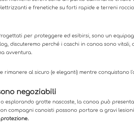
ettrizzanti e frenetiche su forti rapide e terreni rocc
 Progettati per proteggere ed esibirsi, sono un equipa
og, discuteremo perché i caschi in canoa sono vitali, q
ma avventura. 
e rimanere al sicuro (e eleganti) mentre conquistano l'
ono negoziabili 
o esplorando grotte nascoste, la canoa può presentare 
 con compagni canoisti possono portare a gravi lesioni 
 protezione.