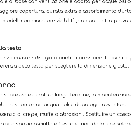
o e di base con ventilazione è adatto per acque più c
aggiore copertura, durata extra e assorbimento d'urto 
 modelli con maggiore visibilità, componenti a prova
la testa 
nza causare disagio o punti di pressione. I caschi d
erenza della testa per scegliere la dimensione giusta. 
anoa 
ca sicurezza e durata a lungo termine, la manutenzion
abbia o sporco con acqua dolce dopo ogni avventura. 
resenza di crepe, muffe o abrasioni. Sostituire un casc
in uno spazio asciutto e fresco e fuori dalla luce solare