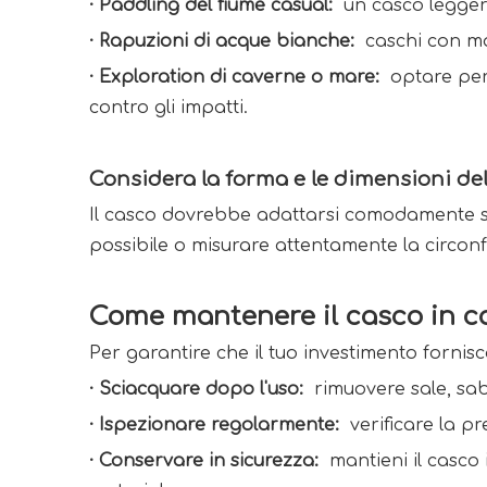
· 
Paddling del fiume casual: 
 un casco legger
· 
Rapuzioni di acque bianche: 
 caschi con m
· 
Exploration di caverne o mare: 
 optare per
contro gli impatti. 
Considera la forma e le dimensioni del
Il casco dovrebbe adattarsi comodamente se
possibile o misurare attentamente la circonf
Come mantenere il casco in c
Per garantire che il tuo investimento fornis
· 
Sciacquare dopo l'uso: 
 rimuovere sale, s
· 
Ispezionare regolarmente: 
 verificare la p
· 
Conservare in sicurezza: 
 mantieni il casco 