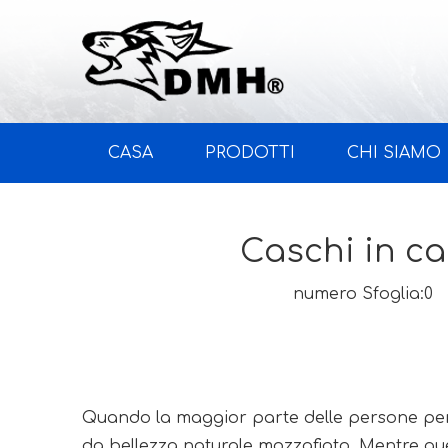
CASA
PRODOTTI
CHI SIAMO
Caschi in ca
numero Sfoglia:
0
A
Quando la maggior parte delle persone pen
da bellezza naturale mozzafiato. Mentre que