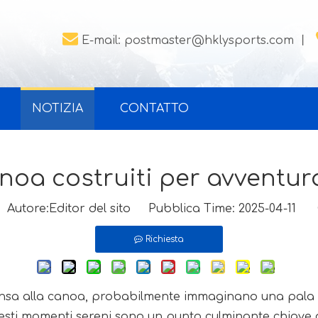

E-mail:
postmaster@hklysports.com
丨
NOTIZIA
CONTATTO
noa costruiti per avventur
utore:Editor del sito Pubblica Time: 2025-04-11 
Richiesta
sa alla canoa, probabilmente immaginano una pala p
sti momenti sereni sono un punto culminante chiave de