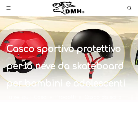
Casco sportivo protettivo
per la neve da skateboard
per bambini e adolescenti
Tu sei qui:
Casa
»
Prodotti
»
Casco da sci
»
Casco sportivo protettivo per la neve da
skateboard per bambini e adolescenti