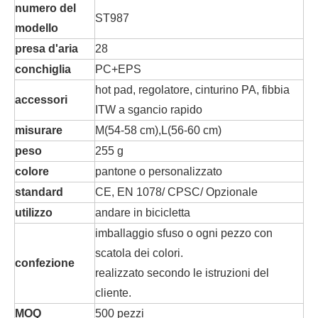
numero del
ST987
modello
presa d'aria
28
conchiglia
PC+EPS
hot pad, regolatore, cinturino PA, fibbia
accessori
ITW a sgancio rapido
misurare
M(54-58 cm),L(56-60 cm)
peso
255 g
colore
pantone o personalizzato
standard
CE, EN 1078/ CPSC/ Opzionale
utilizzo
andare in bicicletta
imballaggio sfuso o ogni pezzo con
scatola dei colori.
confezione
realizzato secondo le istruzioni del
cliente.
MOQ
500 pezzi