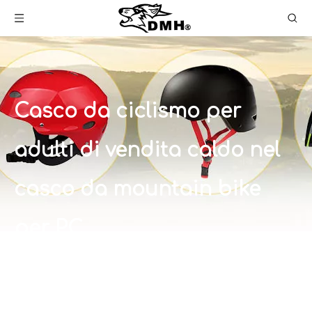
Casco da ciclismo per
adulti di vendita caldo nel
casco da mountain bike
per PC
Tu sei qui:
Casa
»
Prodotti
»
altro
»
Casco da
bicicletta
»
Casco da ciclismo per adulti di
vendita caldo nel casco da mountain bike per