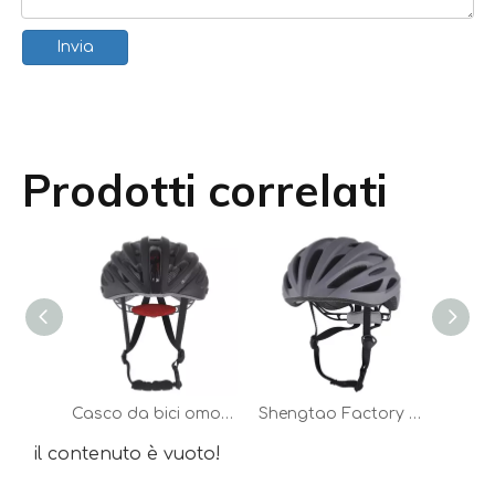
Invia
Prodotti correlati
Casco da bici omologato CE Casco da bicicletta Casco da ciclismo in-mold con visiera
Shengtao Factory RB-1 Prezzo Nuovo prodotto Caschi da bicicletta colorati per adulti
il contenuto è vuoto!