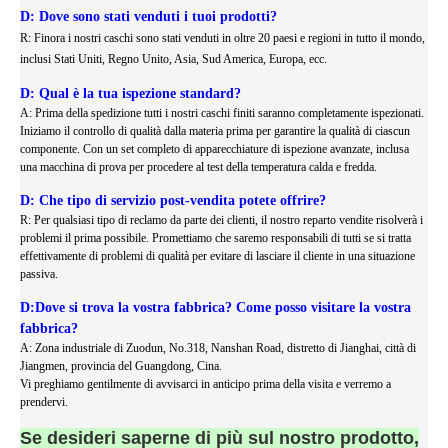
D: Dove sono stati venduti i tuoi prodotti?
R: Finora i nostri caschi sono stati venduti in oltre 20 paesi e regioni in tutto il mondo,
inclusi Stati Uniti, Regno Unito, Asia, Sud America, Europa, ecc.
D: Qual è la tua ispezione standard?
A: Prima della spedizione tutti i nostri caschi finiti saranno completamente ispezionati.
Iniziamo il controllo di qualità dalla materia prima per garantire la qualità di ciascun
componente. Con un set completo di apparecchiature di ispezione avanzate, inclusa
una macchina di prova per procedere al test della temperatura calda e fredda.
D: Che tipo di servizio post-vendita potete offrire?
R: Per qualsiasi tipo di reclamo da parte dei clienti, il nostro reparto vendite risolverà i
problemi il prima possibile. Promettiamo che saremo responsabili di tutti se si tratta
effettivamente di problemi di qualità per evitare di lasciare il cliente in una situazione
passiva.
D:Dove si trova la vostra fabbrica? Come posso visitare la vostra
fabbrica?
A: Zona industriale di Zuodun, No.318, Nanshan Road, distretto di Jianghai, città di
Jiangmen, provincia del Guangdong, Cina.
Vi preghiamo gentilmente di avvisarci in anticipo prima della visita e verremo a
prendervi.
Se desideri saperne di più sul nostro prodotto,