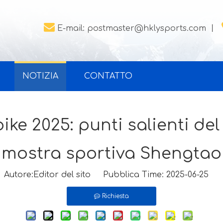

E-mail:
postmaster@hklysports.com
丨
NOTIZIA
CONTATTO
bike 2025: punti salienti de
mostra sportiva Shengtao
utore:Editor del sito Pubblica Time: 2025-06-25 
Richiesta