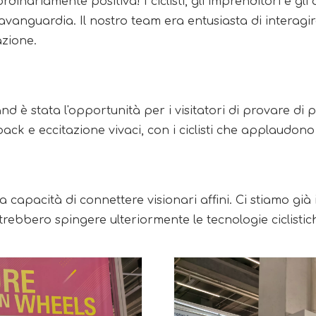
inariamente positiva! I ciclisti, gli imprenditori e gli 
l'avanguardia. Il nostro team era entusiasta di interagir
azione.
d è stata l'opportunità per i visitatori di provare di pe
k e eccitazione vivaci, con i ciclisti che applaudono i
a capacità di connettere visionari affini. Ci stiamo gi
rebbero spingere ulteriormente le tecnologie ciclistic