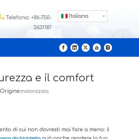

Italiano
Telefono: +86-750-
3631187
urezza e il comfort
Origine:
motorizzato
nto di cui non dovresti mai fare a meno: il
può anche rendere la tua
asco da bicicletta