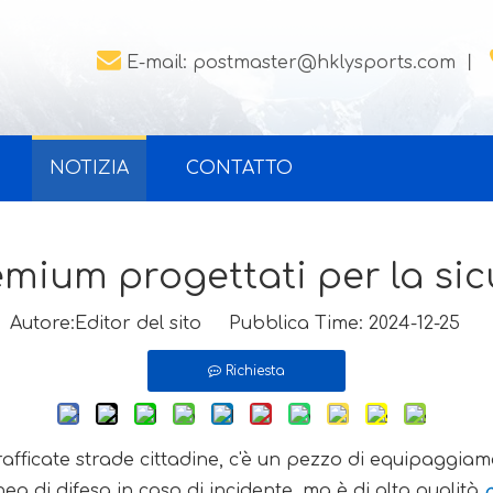

E-mail:
postmaster@hklysports.com
丨
NOTIZIA
CONTATTO
mium progettati per la sic
utore:Editor del sito Pubblica Time: 2024-12-25 
Richiesta
afficate strade cittadine, c'è un pezzo di equipaggiame
nea di difesa in caso di incidente, ma è di alta qualità
c