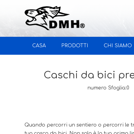
CASA
PRODOTTI
CHI SIAMO
Caschi da bici pre
numero Sfoglia:
0
A
Quando percorri un sentiero o percorri le tr
tuo casco da bici. Non solo è la tua prima li