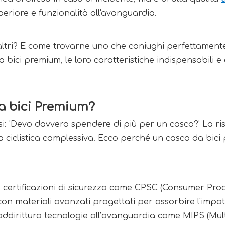
eriore e funzionalità all'avanguardia.
ltri? E come trovarne uno che coniughi perfettamente
da bici premium, le loro caratteristiche indispensabili e 
da bici Premium?
rsi: 'Devo davvero spendere di più per un casco?' La r
nza ciclistica complessiva. Ecco perché un casco da bic
 certificazioni di sicurezza come CPSC (Consumer Pro
con materiali avanzati progettati per assorbire l'impatt
ano addirittura tecnologie all’avanguardia come MIPS (Mu