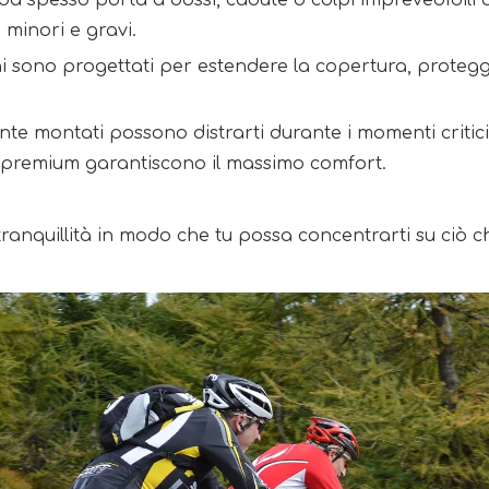
ada spesso porta a dossi, cadute o colpi imprevedibili d
minori e gravi.
sono progettati per estendere la copertura, proteggen
e montati possono distrarti durante i momenti critici,
hi premium garantiscono il massimo comfort.
anquillità in modo che tu possa concentrarti su ciò ch