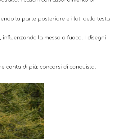
all'alto. I caschi con assorbimento di
do la parte posteriore e i lati della testa
 influenzando la messa a fuoco. I disegni
e conta di più: concorsi di conquista.