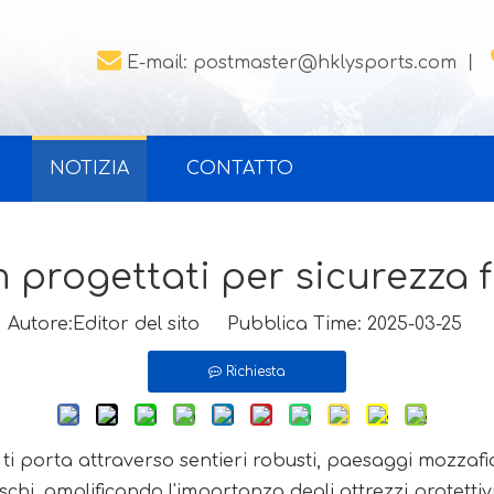

E-mail:
postmaster@hklysports.com
丨
NOTIZIA
CONTATTO
rogettati per sicurezza f
utore:Editor del sito Pubblica Time: 2025-03-25 
Richiesta
i porta attraverso sentieri robusti, paesaggi mozzafiat
chi, amplificando l'importanza degli attrezzi protettivi.