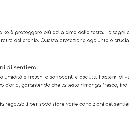
ike è proteggere più della cima della testa. I disegni de
retro del cranio. Questa protezione aggiunta è crucial
ni di sentiero
 umidità e freschi a soffocanti e asciutti. I sistemi di
sso d'aria, garantendo che la testa rimanga fresca, i
 regolabili per soddisfare varie condizioni del sentier