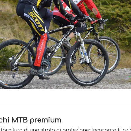
aschi MTB premium
rnitura di uno strato di protezione; Incorpora funzion