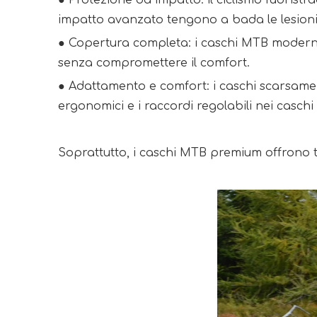
● Protezione da impatto: il ciclismo fuoristr
impatto avanzato tengono a bada le lesioni 
●
Copertura completa: i caschi MTB moderni 
senza compromettere il comfort.
●
Adattamento e comfort: i caschi scarsament
ergonomici e i raccordi regolabili nei casc
Soprattutto, i caschi MTB premium offrono tr