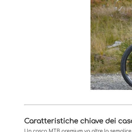
Caratteristiche chiave dei c
Un casco MTB premium va oltre la semplice fo