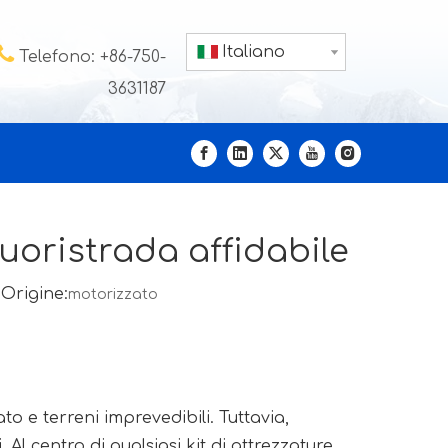

Italiano
Telefono: +86-750-
3631187
uoristrada affidabile
Origine:
motorizzato
o e terreni imprevedibili. Tuttavia,
 Al centro di qualsiasi kit di attrezzature