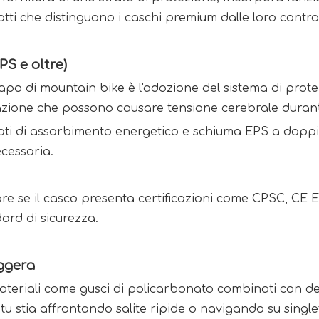
atti che distinguono i caschi premium dalle loro contr
PS e oltre)
icapo di mountain bike è l'adozione del sistema di prot
azione che possono causare tensione cerebrale durante
rati di assorbimento energetico e schiuma EPS a doppia 
cessaria.
e se il casco presenta certificazioni come CPSC, CE 
dard di sicurezza.
eggera
teriali come gusci di policarbonato combinati con des
u stia affrontando salite ripide o navigando su singlet