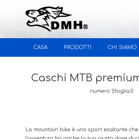
CASA
PRODOTTI
CHI SIAMO
Caschi MTB premium p
numero Sfoglia:
0
A
La mountain bike è uno sport esaltante che t
l'avventura ha anche la sua giusta dose di ris