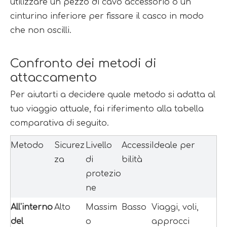
utilizzare un pezzo di cavo accessorio o un 
cinturino inferiore per fissare il casco in modo 
che non oscilli.
Confronto dei metodi di 
attaccamento
Per aiutarti a decidere quale metodo si adatta al 
tuo viaggio attuale, fai riferimento alla tabella 
comparativa di seguito.
Metodo
Sicurez
Livello 
Accessi
Ideale per
za
di 
bilità
protezio
ne
All'interno 
Alto
Massim
Basso
Viaggi, voli, 
del 
o
approcci 